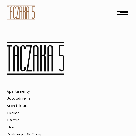
B.4.19
Apartamenty
Udogodnienia
Architektura
Okolica
Galeria
Idea
Realizacje GN Group